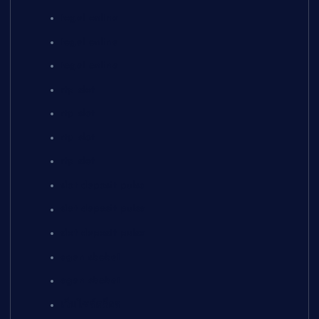
togel online
togel online
togel online
rtp slot
rtp slot
rtp slot
rtp slot
slot deposit pulsa
slot deposit pulsa
slot deposit pulsa
agen sbobet
agen sbobet
เว็บไซต์สล็อต