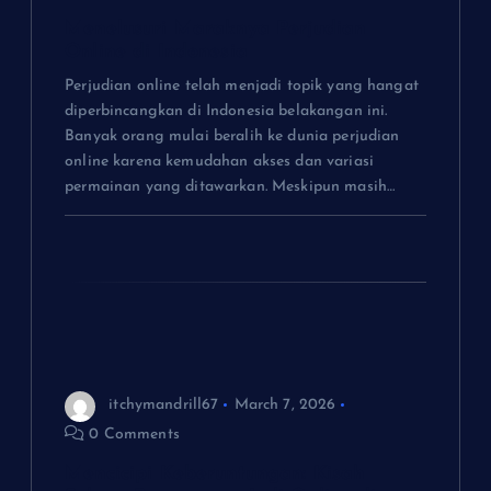
a
Menelusuri Maraknya Perjudian
Online di Indonesia
t
Perjudian online telah menjadi topik yang hangat
diperbincangkan di Indonesia belakangan ini.
i
Banyak orang mulai beralih ke dunia perjudian
online karena kemudahan akses dan variasi
o
permainan yang ditawarkan. Meskipun masih…
n
itchymandrill67
March 7, 2026
0 Comments
Mencicipi Keberuntungan: Kisah