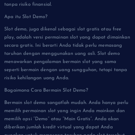
tanpa risiko finansial.
Apa itu Slot Demo?
Slot demo, juga dikenal sebagai slot gratis atau free
play, adalah versi permainan slot yang dapat dimainkan
secara gratis. Ini berarti Anda tidak perlu memasang
taruhan dengan menggunakan uang asli. Slot demo
menawarkan pengalaman bermain slot yang sama
seperti bermain dengan uang sungguhan, tetapi tanpa
risiko kehilangan uang Anda.
Bagaimana Cara Bermain Slot Demo?
Bermain slot demo sangatlah mudah. Anda hanya perlu
memilih permainan slot yang ingin Anda mainkan dan
memilih opsi “Demo” atau “Main Gratis”. Anda akan
diberikan jumlah kredit virtual yang dapat Anda