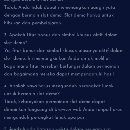
Tidak, Anda tidak dapat memenangkan uang nyata
dengan bermain slot demo. Slot demo hanya untuk
hiburan dan pembelajaran.
3. Apakah fitur bonus dan simbol khusus aktif dalam
slot demo?
Ya, fitur bonus dan simbol khusus biasanya aktif dalam
slot demo. Ini memungkinkan Anda untuk melihat
bagaimana fitur tersebut berfungsi dalam permainan
dan bagaimana mereka dapat mempengaruhi hasil.
4. Apakah saya harus mengunduh perangkat lunak
untuk bermain slot demo?
Tidak, kebanyakan permainan slot demo dapat
dimainkan langsung di browser web Anda tanpa harus
mengunduh perangkat lunak apa pun.
5. Apakah ada batasan waktu dalam bermain slot