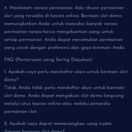
4. Menikmati variasi permainan: Ada ribuan permainan
slot yang tersedia di kasino online. Bermain slot demo
memungkinkan Anda untuk mencoba banyak variasi
permainan tanpa harus mengeluarkan uang untuk
setiap permainan. Anda dapat menemukan permainan
yang cocok dengan preferensi dan gaya bermain Anda.
FAQ (Pertanyaan yang Sering Diajukan)
1. Apakah saya perlu mendaftar akun untuk bermain slot
demo?
Tidak, Anda tidak perlu mendaftar akun untuk bermain
slot demo. Anda dapat mengakses slot demo langsung
melalui situs kasino online atau melalui penyedia
permainan slot.
2. Apakah saya dapat memenangkan uang nyata
dengan bermain slot demo?