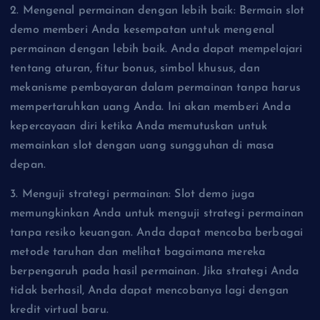
2. Mengenal permainan dengan lebih baik: Bermain slot
demo memberi Anda kesempatan untuk mengenal
permainan dengan lebih baik. Anda dapat mempelajari
tentang aturan, fitur bonus, simbol khusus, dan
mekanisme pembayaran dalam permainan tanpa harus
mempertaruhkan uang Anda. Ini akan memberi Anda
kepercayaan diri ketika Anda memutuskan untuk
memainkan slot dengan uang sungguhan di masa
depan.
3. Menguji strategi permainan: Slot demo juga
memungkinkan Anda untuk menguji strategi permainan
tanpa resiko keuangan. Anda dapat mencoba berbagai
metode taruhan dan melihat bagaimana mereka
berpengaruh pada hasil permainan. Jika strategi Anda
tidak berhasil, Anda dapat mencobanya lagi dengan
kredit virtual baru.