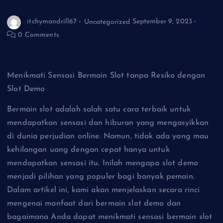
tanpa Resiko dengan Slot Demo
itchymandrill67
Uncategorized
September 9, 2023
0 Comments
Menikmati Sensasi Bermain Slot tanpa Resiko dengan
Slot Demo
Bermain slot adalah salah satu cara terbaik untuk
mendapatkan sensasi dan hiburan yang mengasyikkan
di dunia perjudian online. Namun, tidak ada yang mau
kehilangan uang dengan cepat hanya untuk
mendapatkan sensasi itu. Inilah mengapa slot demo
menjadi pilihan yang populer bagi banyak pemain.
Dalam artikel ini, kami akan menjelaskan secara rinci
mengenai manfaat dari bermain slot demo dan
bagaimana Anda dapat menikmati sensasi bermain slot