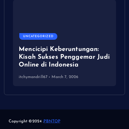
UNCATEGORIZED
Mencicipi Keberuntungan:
Kisah Sukses Penggemar Judi
a
Online di Indonesia
itchymandrill67
March 7, 2026
Copyright ©2024 .
PBNTOP