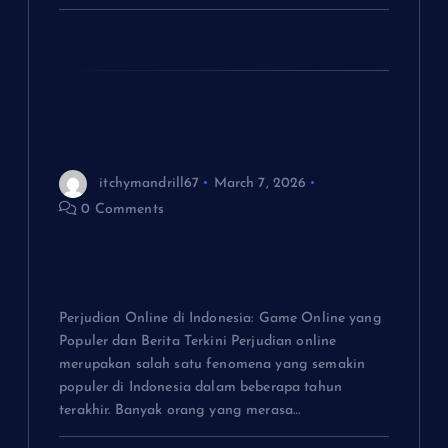
n
itchymandrill67
March 7, 2026
0 Comments
Mencicipi Keberuntungan: Kisah
Sukses Penggemar Judi Online di
Indonesia
Perjudian Online di Indonesia: Game Online yang
Populer dan Berita Terkini Perjudian online
merupakan salah satu fenomena yang semakin
populer di Indonesia dalam beberapa tahun
terakhir. Banyak orang yang merasa…