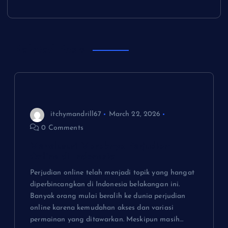
n
a
Related Posts
v
i
g
itchymandrill67
March 22, 2026
0 Comments
a
Menelusuri Maraknya Perjudian
Online di Indonesia
t
Perjudian online telah menjadi topik yang hangat
diperbincangkan di Indonesia belakangan ini.
i
Banyak orang mulai beralih ke dunia perjudian
online karena kemudahan akses dan variasi
o
permainan yang ditawarkan. Meskipun masih…