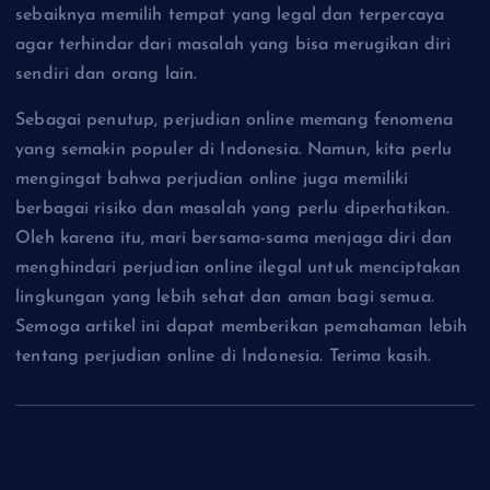
sebaiknya memilih tempat yang legal dan terpercaya
agar terhindar dari masalah yang bisa merugikan diri
sendiri dan orang lain.
Sebagai penutup, perjudian online memang fenomena
yang semakin populer di Indonesia. Namun, kita perlu
mengingat bahwa perjudian online juga memiliki
berbagai risiko dan masalah yang perlu diperhatikan.
Oleh karena itu, mari bersama-sama menjaga diri dan
menghindari perjudian online ilegal untuk menciptakan
lingkungan yang lebih sehat dan aman bagi semua.
Semoga artikel ini dapat memberikan pemahaman lebih
tentang perjudian online di Indonesia. Terima kasih.