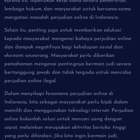
karena itu, diperlukan kerja sama antara pemerintah,
lembaga hukum, dan masyarakat untuk bersama-sama
mengatasi masalah perjudian online di Indonesia.
Selain itu, penting juga untuk memberikan edukasi
kepada masyarakat mengenai bahaya perjudian online
dan dampak negatifnya bagi kehidupan sosial dan
ekonomi seseorang. Masyarakat perlu diberikan
pemahaman mengenai pentingnya bermain judi secara
bertanggung jawab dan tidak tergoda untuk mencoba
perjudian online ilegal.
Dalam menyikapi fenomena perjudian online di
Indonesia, kita sebagai masyarakat perlu bijak dalam
memilih dan menggunakan teknologi internet. Perjudian
online bukanlah solusi untuk mencari uang dengan
cepat, melainkan merupakan aktivitas berisiko tinggi
yang perlu dihindari. Jika kita ingin bermain judi,