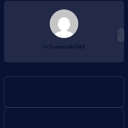
itchymandrill67
P
Menguak Fenomena Judi Online di
o
Indonesia
s
Bergairah di Dunia Judi Online
t
Indonesia: Dari Poker Hingga Slot