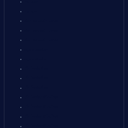
rtp slot
rtp slot
slot deposit pulsa
slot deposit pulsa
slot deposit pulsa
agen sbobet
agen sbobet
เว็บไซต์สล็อต
เว็บไซต์สล็อต
เว็บไซต์สล็อต
เว็บไซต์คาสิโนไทย
เว็บไซต์คาสิโนไทย
เว็บไซต์คาสิโนไทย
เว็บไซต์คาสิโนไทย