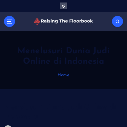
S
k
i
Berita Panas Industri Perjudian
p
t
o
c
o
Menelusuri Dunia Judi
n
Online di Indonesia
t
e
n
Home
t
Menelusuri Dunia Judi Online di
Indonesia