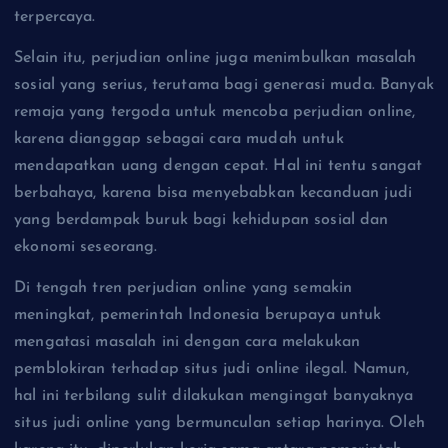
terpercaya.
Selain itu, perjudian online juga menimbulkan masalah
sosial yang serius, terutama bagi generasi muda. Banyak
remaja yang tergoda untuk mencoba perjudian online,
karena dianggap sebagai cara mudah untuk
mendapatkan uang dengan cepat. Hal ini tentu sangat
berbahaya, karena bisa menyebabkan kecanduan judi
yang berdampak buruk bagi kehidupan sosial dan
ekonomi seseorang.
Di tengah tren perjudian online yang semakin
meningkat, pemerintah Indonesia berupaya untuk
mengatasi masalah ini dengan cara melakukan
pemblokiran terhadap situs judi online ilegal. Namun,
hal ini terbilang sulit dilakukan mengingat banyaknya
situs judi online yang bermunculan setiap harinya. Oleh