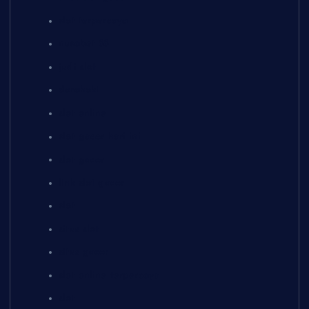
slot terpercaya
nusabet 88
judi slot
dorahoki
slot online
slot gacor hari ini
slot gacor
link slot gacor
slot
situs slot
situs gacor
slot online terpercaya
slot